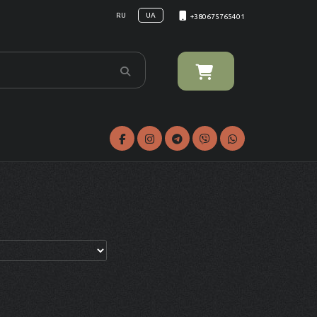
RU
UA
+380675765401