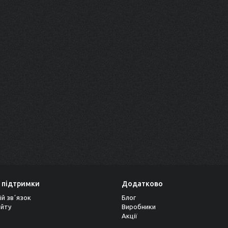
 підтримки
Додатково
ій звʼязок
Блог
айту
Виробники
Акції