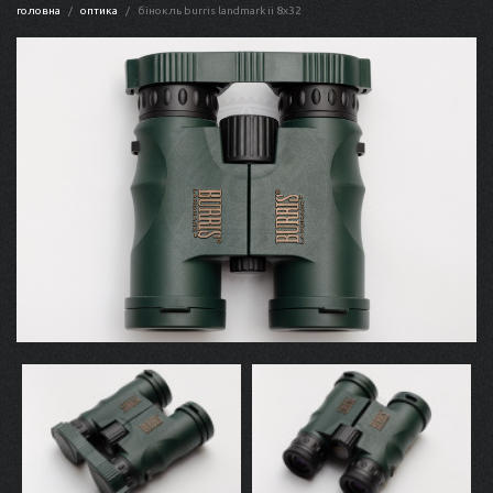
головна
оптика
бінокль burris landmark ii 8x32