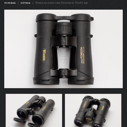
головна
оптика
бінокль vixen new foresta hr 10x32 wp