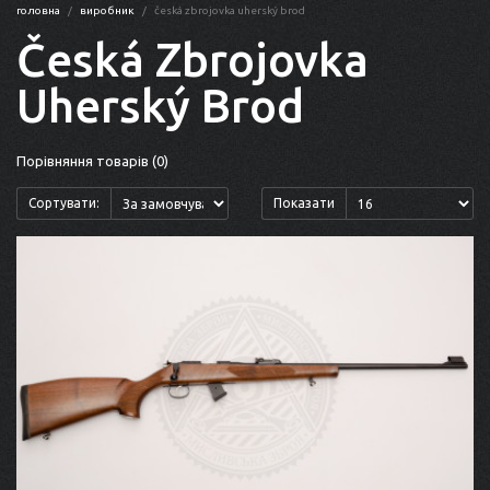
головна
виробник
česká zbrojovka uherský brod
Česká Zbrojovka
Uherský Brod
Порівняння товарів (0)
Сортувати:
Показати