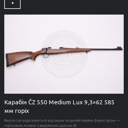
Карабін ČZ 550 Medium Lux 9,3×62 585
мм горіх
Версія Lux відрізняється від інших моделей лінійки фурнітурою —
горіховою ложею з виділеною щокою (б