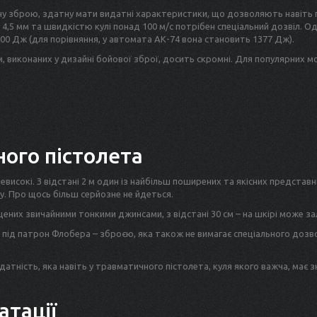
у зброю, здатну мати видатні характеристики, що дозволяють навіть п
4,5 мм та швидкістю кулі понад 100 м/с потрібен спеціальний дозвіл. Од
00 Дж (для порівняння, у автомата АК-74 вона становить 1377 Дж).
, виконаних у дизайні бойової зброї, досить скромні. Для популярних мо
ого пістолета
невисокі. З відстані 2 м один із найбільш поширених та якісних представ
у. Про щось більш серйозне не йдеться.
ищених звичайними тонкими джинсами, з відстані 30 см – на шкірі може з
 під патрон Флобера – зброєю, яка також не вимагає спеціального дозво
тність, яка навіть у травматичного пістолета, куля якого важча, має зн
атації