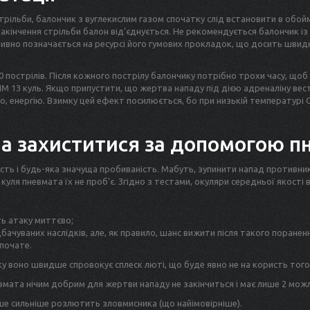
рільби, балончик з вуглекислим газом спочатку слід встановити в обойм
я закінчення стрільби балон від'єднується. Не рекомендується балончик 
ативно позначається на ресурсі його гумових прокладок, що досить шви
0 пострілів. Після кожного пострілу балончику потрібно трохи часу, щоб
ПМ 13 куль. Якщо припустити, що жертва нападу під дією адреналіну вест
о, енергію. Взимку цей ефект посилюється, бо при низькій температурі 
а захиститися за допомогою п
ість і будь-яка значуща пробиваність. Мабуть, зупинити напад противник
 куля пневмата їх не проб'є. Згідно з тестами, окуляри середньої якос
ть атаку миттєво;
ачуваних наслідків, але, як правило, шанс вижити після такого пораненн
почате.
ку воно швидше спровокує сплеск люті, що буде явно не на користь того
ата нічим добрим для жертви нападу не закінчиться і має лише 2 можл
ше сильніше розлютить зловмисника (що найімовірніше).