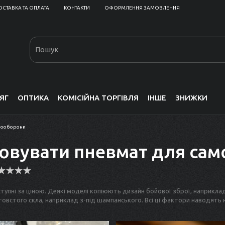
ОСТАВКА ТА ОПЛАТА
КОНТАКТИ
ОФОРМЛЕННЯ ЗАМОВЛЕННЯ
ЯГ
ОПТИКА
КОМІСІЙНА ТОРГІВЛЯ
ІНШЕ
ЗНИЖКИ
амооборони
овувати пневмат для са
пні за ціною. Деякі моделі копіюють дизайн бойової зброї, наприклад, 
товстого скла, наприклад з-під шампанського. Всі ці фактори наводять