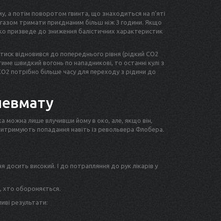
у, а потім поворотом гвинта, що знаходиться на п'яті
із газом тримати приєднаним більш ніж 3 години. Якщо
дко призведе до зниження балістичних характеристик
 тиск відновився до попереднього рівня (рідкий CO2
име швидкий вогонь по нападникові, то останні кулі з
CO2 потрібно більше часу для переходу з рідини до
невмату
а можна лише влучивши йому в око, але, якщо він,
ті витримують попадання навіть із револьвера Флобера.
я досить високий. І до потрапляння до рук лікарів у
, хто обороняється.
иві результати: