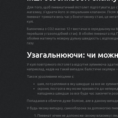
Для того, щоб пневматичний пістолет підготувати до ст
магазину, з'єднати його зі спеціальним клапаном. Післ
пневмат тримати весь час у боєготовому стані, це нег
кулі.
Балончика з CO2 масою 12 г вистачає в середньому на 6
перейшов у газоподібний стан). В обоймі пневмата під 
обойми матимуть мізерну дульну швидкість і, відповідн
газу.
Узагальнюючи: чи можн
У кулі повітряного пістолета відсутня зупиняюча здатн
наприклад, надів на такий випадок балістичні окуляри –
Також уразливими місцями є:
шия, потрапляння в яку швидше за все не зупини
скроня, постріл в яку може призвести до непередб
нападника швидше за все буде час закінчити роз
Попадання в обличчя дуже болісне, але в даному випад
У будь-якому випадку, самооборона за допомогою пневм
Пневмат нічим не допоможе своєму власнику і ли