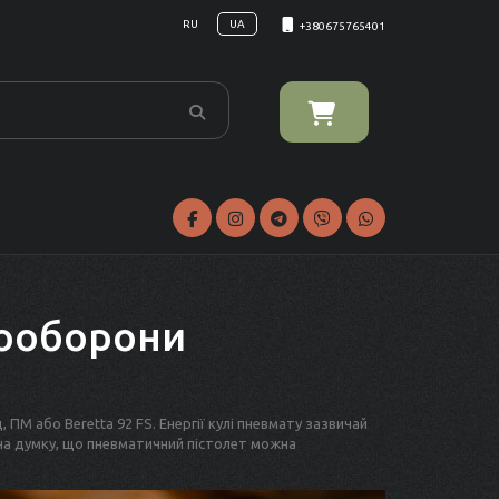
RU
UA
+380675765401
мооборони
ПМ або Beretta 92 FS. Енергії кулі пневмату зазвичай
 на думку, що пневматичний пістолет можна