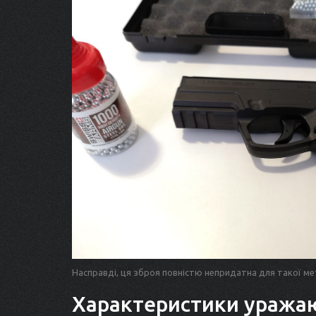
Насправді, ця зброя повністю непридатна для такої мет
Характеристики уража