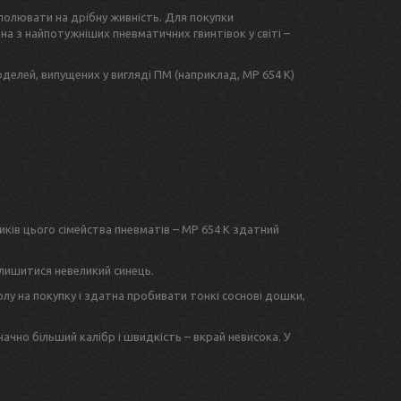
олювати на дрібну живність. Для покупки
на з найпотужніших пневматичних гвинтівок у світі –
делей, випущених у вигляді ПМ (наприклад, МР 654 К)
ників цього сімейства пневматів – МР 654 К здатний
алишитися невеликий синець.
лу на покупку і здатна пробивати тонкі соснові дошки,
ачно більший калібр і швидкість – вкрай невисока. У