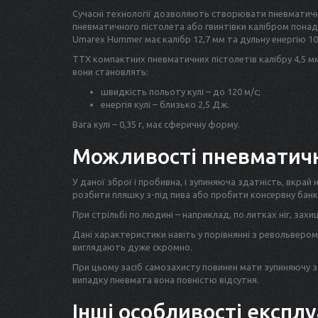
Сучасні технології дозволяють створювати пневматичн
пневматичного пістолета або гвинтівки калібром понад 
Umarex Hummer має калібр 12,7 мм та дульну енергію 10
ТТХ компактних пневматичних пістолетів калібру 4,5 мм
вони становлять:
швидкість польоту кулі – до 120 м/с;
енергія кулі – близько 2,5 Дж.
Вага кулі – 0,35 г, має сферичну форму.
Можливості пневматичн
У даної зброї і пробивна, і зупиняюча здатність, вкрай 
розбити пляшку з-під пива або пробити консервну банк
При стрільбі по людині – наприклад, по литках ніг, зах
Дані характеристики навіть у порівнянні з револьвером
виглядають дуже скромно.
При цьому засіб самозахисту повинен мати зупиняючу зда
випадку пневмата вона повністю відсутня.
Інші особливості експлу