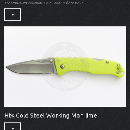
асортименті компанії Cold Steel. У його конс
Ніж Cold Steel Working Man lime