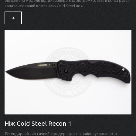
Бюджетна модель від дизайнера Ендрю Демко. Має в конструкції
запатентований компанією Cold Steel нож
Ніж Cold Steel Recon 1
Легендарний тактичний фолдер, один із найпопулярніших в