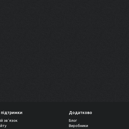
 підтримки
Додатково
ій звʼязок
Блог
айту
Виробники