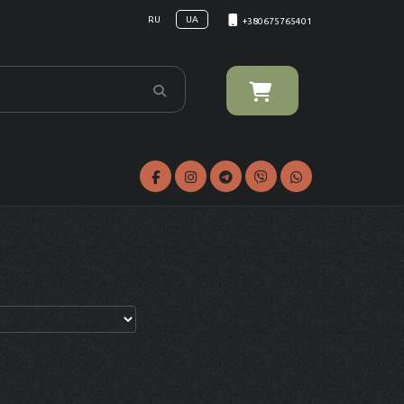
RU
UA
+380675765401