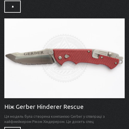
Ніж Gerber Hinderer Rescue
Ця модель була створена компанією Gerber у співпраці з
найфмейкером Ріком Хіндерером. Це досить спец