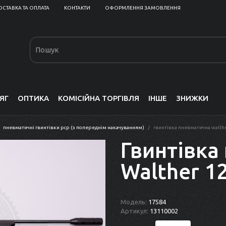
ОСТАВКА ТА ОПЛАТА
КОНТАКТИ
ОФОРМЛЕННЯ ЗАМОВЛЕННЯ
ЯГ
ОПТИКА
КОМІСІЙНА ТОРГІВЛЯ
ІНШЕ
ЗНИЖКИ
пневматичні гвинтівки рср (з попереднім накачуванням)
гвинтівка пневматична walth
Гвинтівка
Walther 1
Модель:
17584
Артикул:
13110002