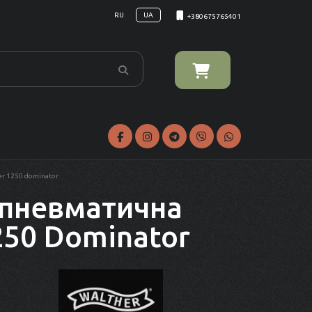
RU
UA
+380675765401
er 1250 dominator
 пневматична
250 Dominator