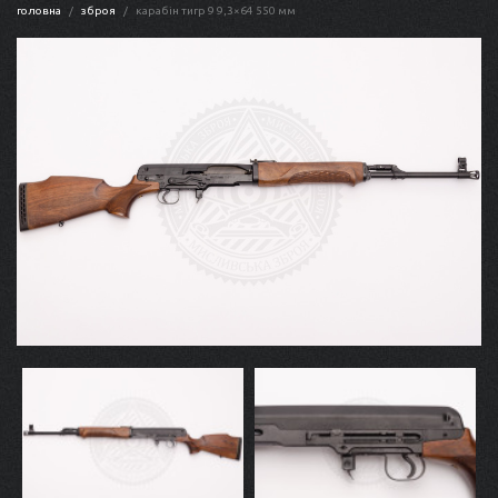
головна
зброя
карабін тигр 9 9,3×64 550 мм