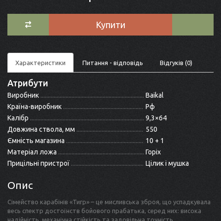
Купити
Характеристики
Питання - відповідь
Відгуків (0)
Атрибути
Виробник
Baikal
Країна-виробник
Рф
Калібр
9,3×64
Довжина ствола, мм
550
Ємність магазина
10 + 1
Матеріал ложа
Горіх
Прицільні пристрої
Цілик і мушка
Опис
Сімейство карабінів «Тигр» – це мисливська зброя, що успадкувала
весь спектр достоїнств бойового прабатька, серед них: висока
надійність, механічна стійкість та задовільна точність.