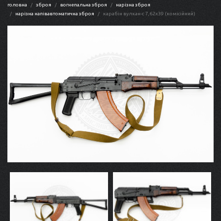
головна
зброя
вогнепальна зброя
нарізна зброя
нарізна напівавтоматична зброя
карабін вулкан-с 7,62x39 (комісійний)