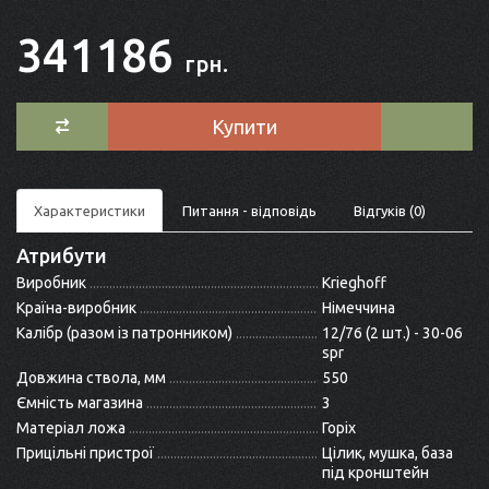
341186
грн.
Купити
Характеристики
Питання - відповідь
Відгуків (0)
Атрибути
Виробник
Krieghoff
Країна-виробник
Німеччина
Калібр (разом із патронником)
12/76 (2 шт.) - 30-06
spr
Довжина ствола, мм
550
Ємність магазина
3
Матеріал ложа
Горіх
Прицільні пристрої
Цілик, мушка, база
під кронштейн