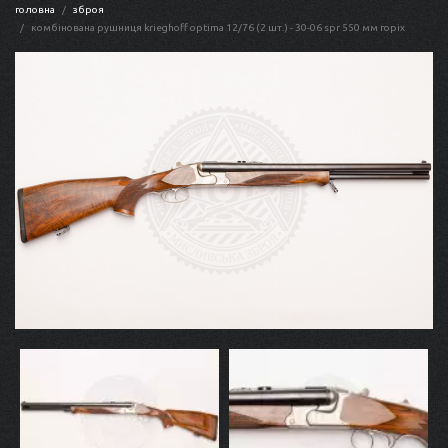
головна
зброя
комбінована рушниця krieghoff optima 12/76 (2 шт.) - 30-06 spr 550 мм горіх