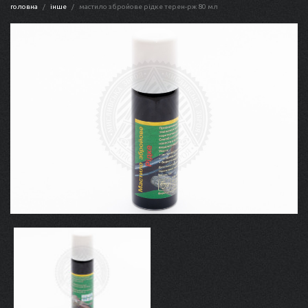
головна
інше
мастило збройове рідке терен-рж 80 мл