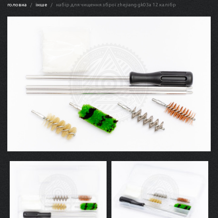
головна
інше
набір для чищення зброї zhejiang gk03a 12 калібр