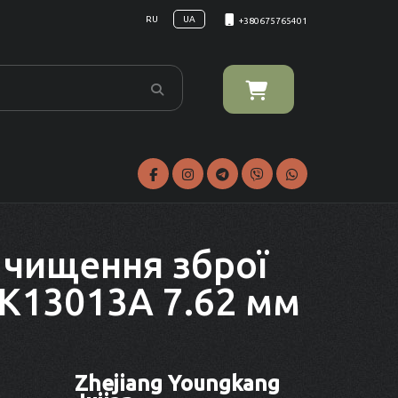
RU
UA
+380675765401
 чищення зброї
GK13013A 7.62 мм
Zhejiang Youngkang