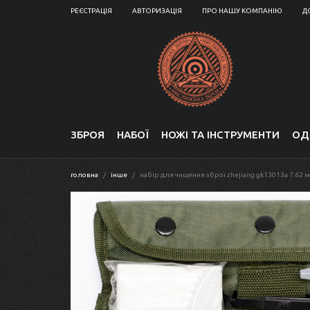
РЕЄСТРАЦІЯ
АВТОРИЗАЦІЯ
ПРО НАШУ КОМПАНІЮ
Д
ЗБРОЯ
НАБОЇ
НОЖІ ТА ІНСТРУМЕНТИ
ОД
головна
інше
набір для чищення зброї zhejiang gk13013a 7.62 м