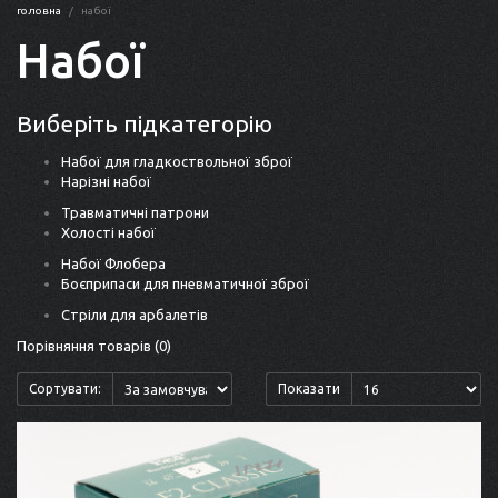
головна
набої
Набої
Виберіть підкатегорію
Набої для гладкоствольної зброї
Нарізні набої
Травматичні патрони
Холості набої
Набої Флобера
Боєприпаси для пневматичної зброї
Стріли для арбалетів
Порівняння товарів (0)
Сортувати:
Показати