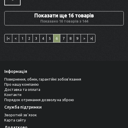
Показати ще 16 товарів
Показано 16 товарів з 144
|<
<
1
2
3
4
5
6
7
8
9
>
>|
Інформація
Повернення, обмін, гарантійні зобов'язання
Про нашу компанію
Доставка та оплата
Контакти
Порядок отримання дозволу на зброю
Служба підтримки
Зворотній звʼязок
Карта сайту
Додатково