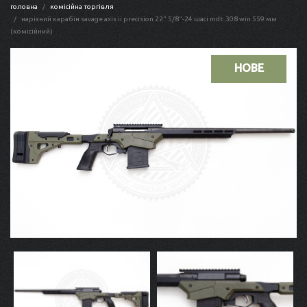
головна
комісійна торгівля
нарізний карабін savage axis ii precision 22" 5/8"-24 шасі mdt .308 win 559 мм
(комісійний)
НОВЕ