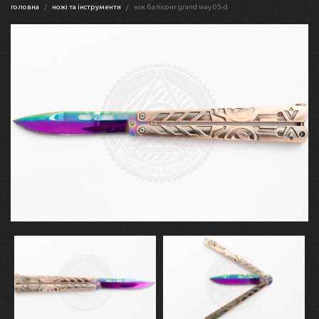
головна
ножі та інструменти
ніж балісонг grand way 05-d