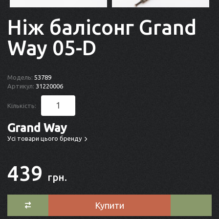
Ніж балісонг Grand
Way 05-D
Модель:
53789
Артикул:
31220006
Кількість:
Grand Way
Усі товари цього бренду
439
грн.
Купити