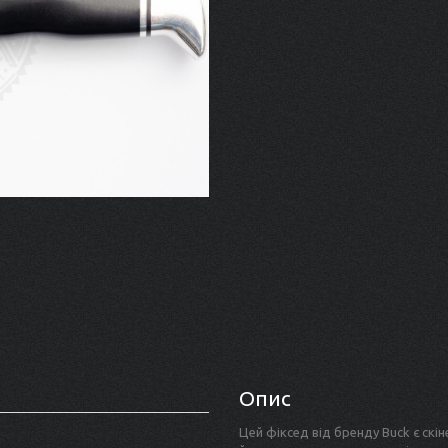
Опис
Цей фіксед від бренду Buck є скі