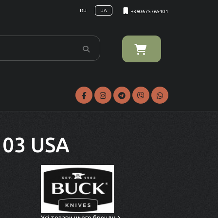
RU
UA
+380675765401
103 USA
Усі товари цього бренду