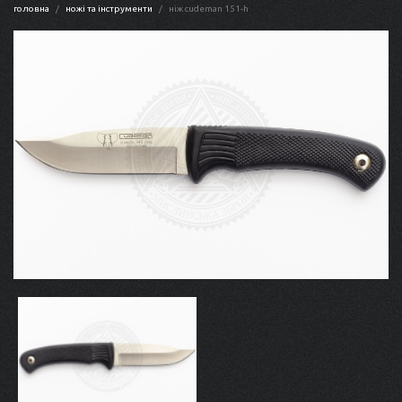
головна
ножі та інструменти
ніж cudeman 151-h