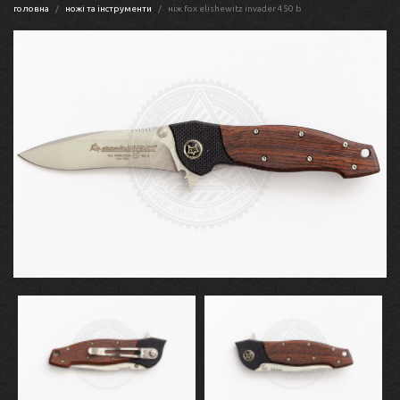
головна
ножі та інструменти
ніж fox elishewitz invader 450 b