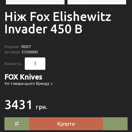
Ніж Fox Elishewitz
Invader 450 B
Модель:
18357
Артикул:
31200092
Кількість:
FOX Knives
Усі товари цього бренду
3431
грн.
Купити