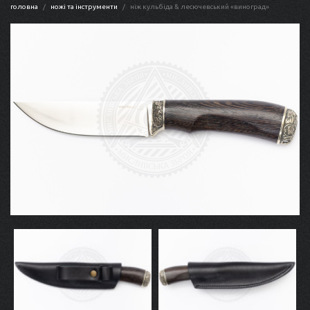
головна
ножі та інструменти
ніж кульбіда & лесючевський «виноград»