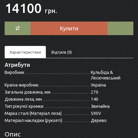
14100
грн.
Купити
Характеристики
Відгуків (0)
Атрибути
Виробник
Кульбіда &
Лесючевський
Країна-виробник
Україна
Загальна довжина, мм
270
Довжина леза, мм
140
Тип ріжучої кромки
Звичайна
Марка сталі (Матеріал леза)
S90V
Матеріал накладки (рукояті)
Дерево
Опис