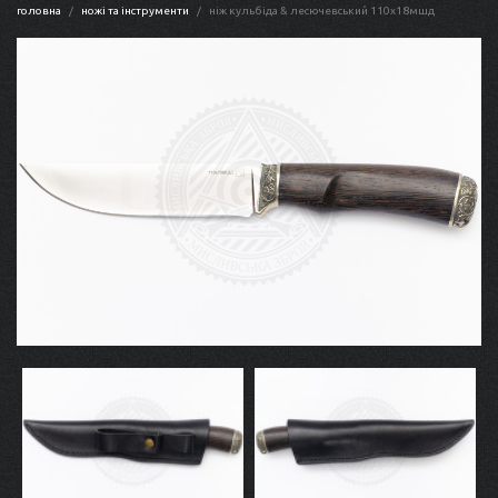
головна
ножі та інструменти
ніж кульбіда & лесючевський 110x18мшд