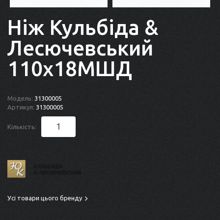
Ніж Кульбіда &
Лесючевський
110x18МШД
Модель:
31300005
Артикул:
31300005
Кількість:
Усі товари цього бренду