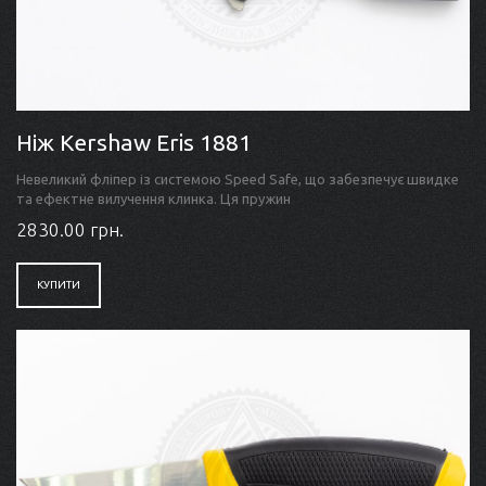
Ніж Kershaw Eris 1881
Невеликий фліпер із системою Speed Safe, що забезпечує швидке
та ефектне вилучення клинка. Ця пружин
2830.00 грн.
КУПИТИ