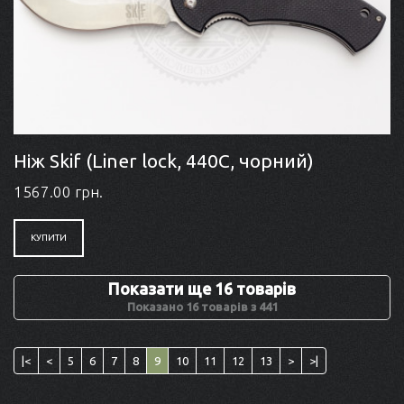
Ніж Skif (Liner lock, 440C, чорний)
1567.00 грн.
КУПИТИ
Показати ще 16 товарів
Показано 16 товарів з 441
|<
<
5
6
7
8
9
10
11
12
13
>
>|