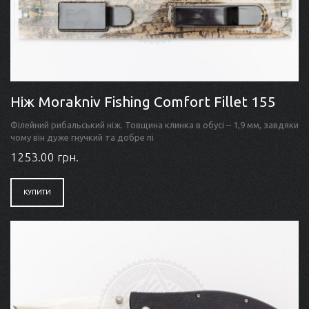
Ніж Morakniv Fishing Comfort Fillet 155
Філейний рибальський ніж. Товщина клинка в обусі – 1,9 мм, завдяки
чому він дуже гнучкий та добре пі
1253.00 грн.
КУПИТИ