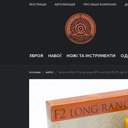
РЕЄСТРАЦІЯ
АВТОРИЗАЦІЯ
ПРО НАШУ КОМПАНІЮ
Д
ЗБРОЯ
НАБОЇ
НОЖІ ТА ІНСТРУМЕНТИ
ОД
головна
набої
патрон b&p f2 long range №4, калібр 20/70, дріб 