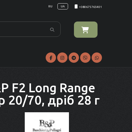
RU
UA
+380675765401
P F2 Long Range
 20/70, дріб 28 г