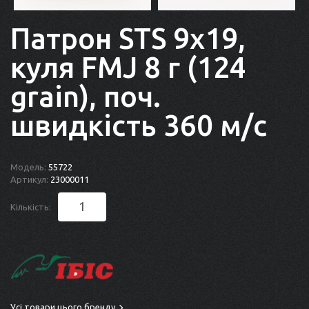
Патрон STS 9x19,
куля FMJ 8 г (124
grain), поч.
швидкість 360 м/с
Модель:
55722
Артикул:
23000011
Кількість:
Усі товари цього бренду