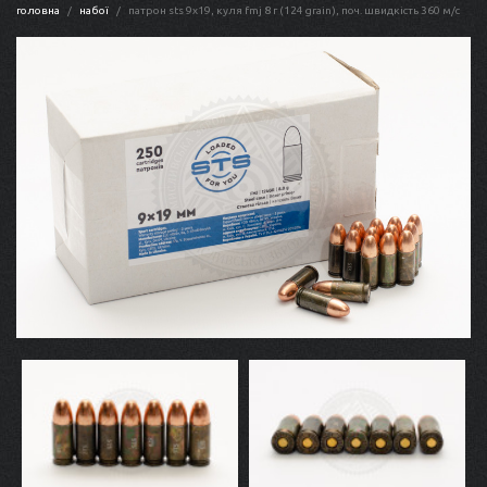
головна
набої
патрон sts 9x19, куля fmj 8 г (124 grain), поч. швидкість 360 м/с