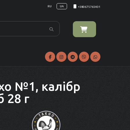
RU
UA
+380675765401
хо №1, калібр
б 28 г