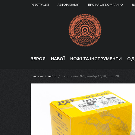
РЕЄСТРАЦІЯ
АВТОРИЗАЦІЯ
ПРО НАШУ КОМПАНІЮ
Д
ЗБРОЯ
НАБОЇ
НОЖІ ТА ІНСТРУМЕНТИ
ОД
головна
набої
патрон тахо №1, калібр 16/70, дріб 28 г