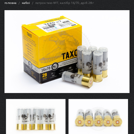
головна
набої
патрон тахо №7, калібр 16/70, дріб 28 г