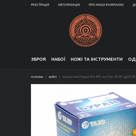
РЕЄСТРАЦІЯ
АВТОРИЗАЦІЯ
ПРО НАШУ КОМПАНІЮ
Д
ЗБРОЯ
НАБОЇ
НОЖІ ТА ІНСТРУМЕНТИ
ОД
головна
набої
патрон тахо буран б/к №5, калібр 20/70, дріб 28 