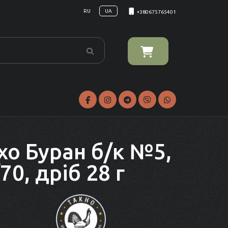
RU
UA
+380675765401
хо Буран б/к №5,
70, дріб 28 г