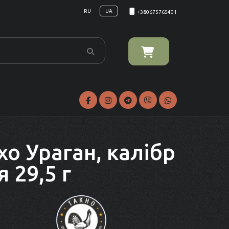
RU
UA
+380675765401
хо Ураган, калібр
я 29,5 г