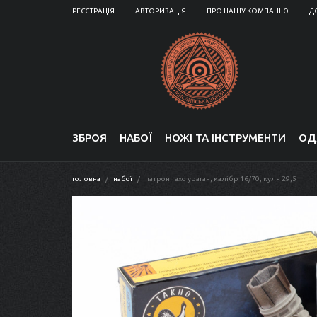
РЕЄСТРАЦІЯ
АВТОРИЗАЦІЯ
ПРО НАШУ КОМПАНІЮ
Д
ЗБРОЯ
НАБОЇ
НОЖІ ТА ІНСТРУМЕНТИ
ОД
головна
набої
патрон тахо ураган, калібр 16/70, куля 29,5 г