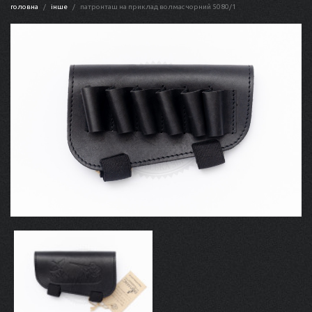
головна
інше
патронташ на приклад волмас чорний 5080/1