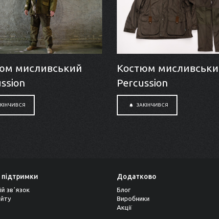
юм мисливський
Костюм мисливськи
ssion
Percussion
КІНЧИВСЯ
ЗАКІНЧИВСЯ
 підтримки
Додатково
ій звʼязок
Блог
айту
Виробники
Акції