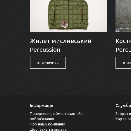
Жилет мисливський
Кост
Percussion
Percu
ЗАКІНЧИВСЯ
ЗА
Інформація
Служба
Повернення, обмін, гарантійні
Зворотн
зобов'язання
Карта с
Про нашу компанію
Доставка та оплата