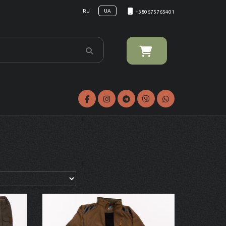
RU
UA
+380675765401