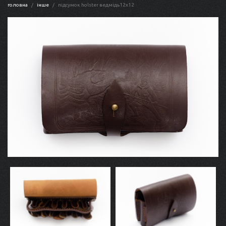
головна
інше
підсумок holster ведмідь12х12