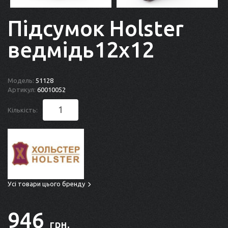
Підсумок Holster
ведмідь12х12
Модель:
51128
Артикул:
60010052
Кількість:
Усі товари цього бренду
946
грн.