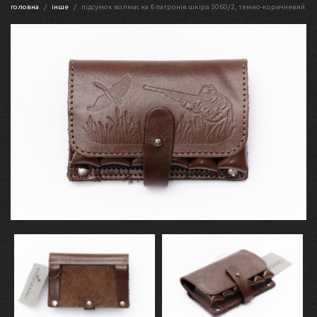
головна
інше
підсумок волмас на 6 патронів шкіра 5060/2, темно-коричневий