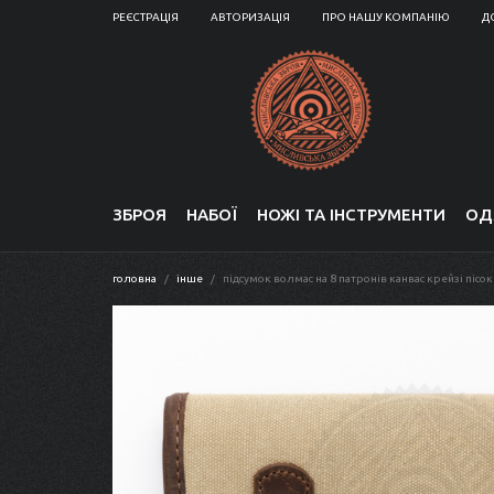
РЕЄСТРАЦІЯ
АВТОРИЗАЦІЯ
ПРО НАШУ КОМПАНІЮ
Д
ЗБРОЯ
НАБОЇ
НОЖІ ТА ІНСТРУМЕНТИ
ОД
головна
інше
підсумок волмас на 8 патронів канвас крейзі пісок