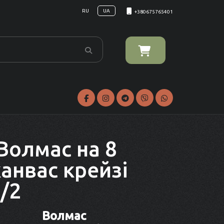
RU
UA
+380675765401
Волмас на 8
канвас крейзі
5/2
Волмас