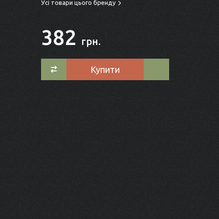
Усі товари цього бренду
382
грн.
Купити