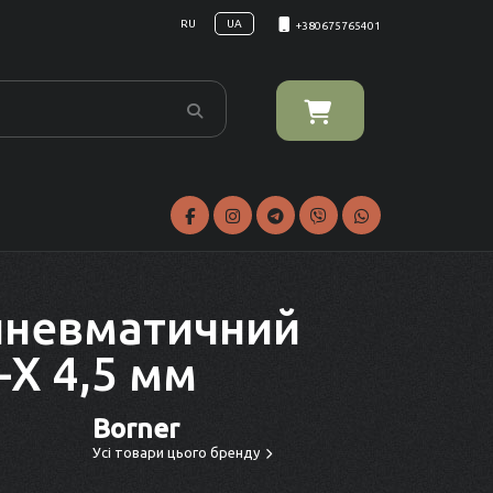
RU
UA
+380675765401
пневматичний
-X 4,5 мм
Borner
Усі товари цього бренду