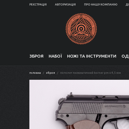
РЕЄСТРАЦІЯ
АВТОРИЗАЦІЯ
ПРО НАШУ КОМПАНІЮ
Д
ЗБРОЯ
НАБОЇ
НОЖІ ТА ІНСТРУМЕНТИ
ОД
головна
зброя
пістолет пневматичний borner pm-x 4,5 мм