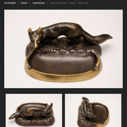
головна
інше
сувеніри
попільничка "лиса", бронза