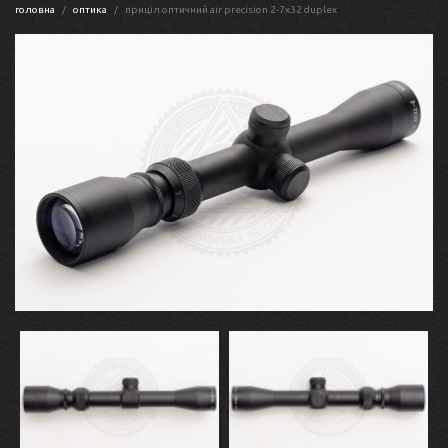
головна
оптика
приціл оптичний air precision 2-7x32 duplex