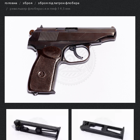
головна
зброя
зброя під патрон флобера
револьвер флобера с.е.м пмф-1 4,5 мм