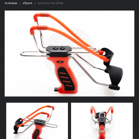
головна
зброя
рогатка mk-sl06o