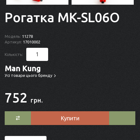
Рогатка MK-SL06O
Модель:
11278
Артикул:
17010002
Кількість:
Man Kung
Усі товари цього бренду
752
грн.
Купити