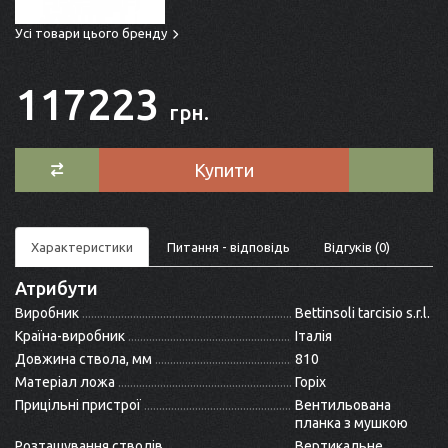
Усі товари цього бренду
117223
грн.
Купити
Характеристики
Питання - відповідь
Відгуків (0)
Атрибути
Виробник
Bettinsoli tarcisio s.r.l.
Країна-виробник
Італія
Довжина ствола, мм
810
Матеріал ложа
Горіх
Прицільні пристрої
Вентильована
планка з мушкою
Розташування стволів
Вертикальне