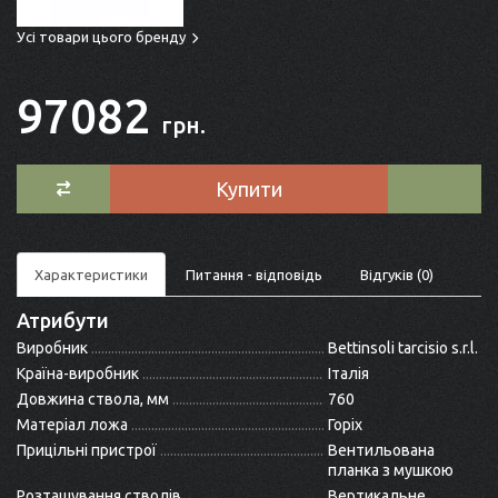
Усі товари цього бренду
97082
грн.
Купити
Характеристики
Питання - відповідь
Відгуків (0)
Атрибути
Виробник
Bettinsoli tarcisio s.r.l.
Країна-виробник
Італія
Довжина ствола, мм
760
Матеріал ложа
Горіх
Прицільні пристрої
Вентильована
планка з мушкою
Розташування стволів
Вертикальне