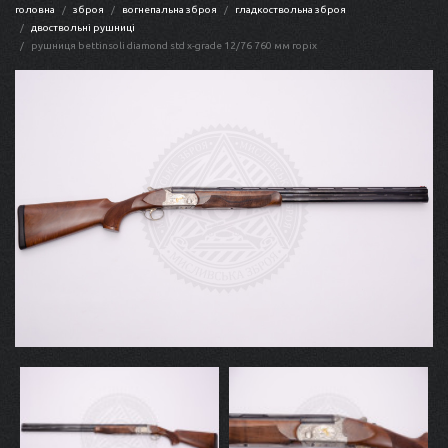
головна
зброя
вогнепальна зброя
гладкоствольна зброя
двоствольні рушниці
рушниця bettinsoli diamond std x-grade 12/76 760 мм горіх