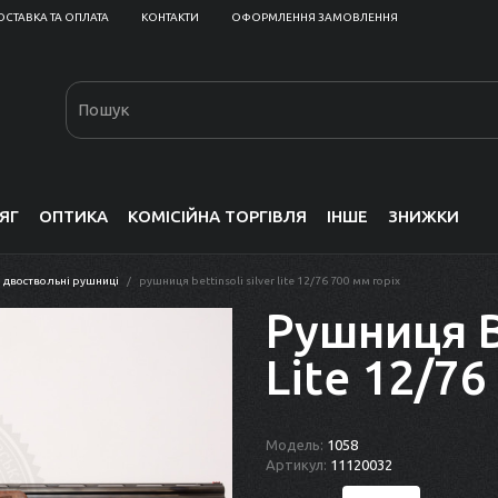
ОСТАВКА ТА ОПЛАТА
КОНТАКТИ
ОФОРМЛЕННЯ ЗАМОВЛЕННЯ
ЯГ
ОПТИКА
КОМІСІЙНА ТОРГІВЛЯ
ІНШЕ
ЗНИЖКИ
двоствольні рушниці
рушниця bettinsoli silver lite 12/76 700 мм горіх
Рушниця Be
Lite 12/76
Модель:
1058
Артикул:
11120032