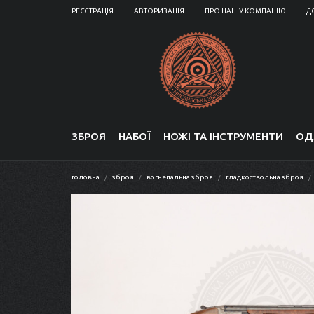
РЕЄСТРАЦІЯ
АВТОРИЗАЦІЯ
ПРО НАШУ КОМПАНІЮ
Д
ЗБРОЯ
НАБОЇ
НОЖІ ТА ІНСТРУМЕНТИ
ОД
головна
зброя
вогнепальна зброя
гладкоствольна зброя