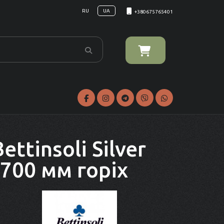
RU
UA
+380675765401
ttinsoli Silver
 700 мм горіх