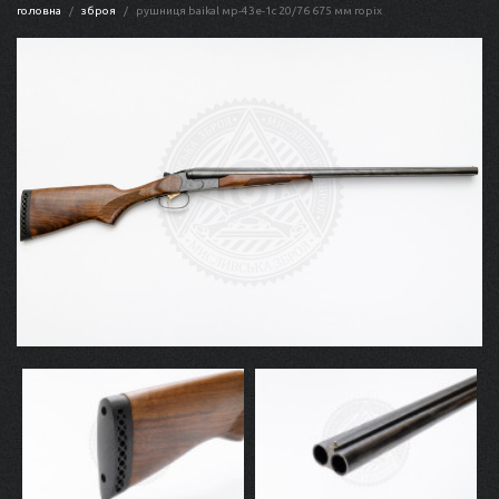
головна
зброя
рушниця baikal мр-43е-1с 20/76 675 мм горіх