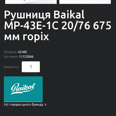
Рушниця Baikal
МР-43Е-1С 20/76 675
мм горіх
Модель:
62485
Артикул:
11120066
Кількість:
Усі товари цього бренду