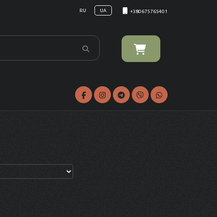
RU
UA
+380675765401