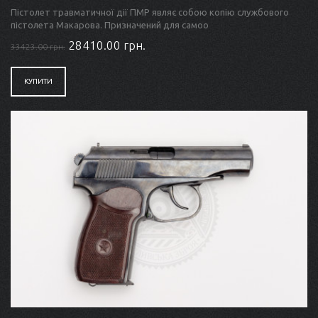
у м. Києві («Мисливська зброя») та м. Харкові («ИжОхотОружие»).
Пістолет травматичної дії ПМР являє собою копію службового
пістолета Макарова. Призначений для самоо
28410.00 грн.
33423.00 грн.
КУПИТИ