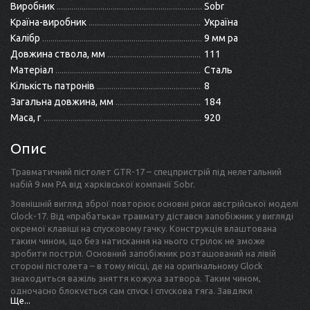
Виробник
Sobr
Країна-виробник
Україна
Калібр
9 мм ра
Довжина ствола, мм
111
Матеріал
Сталь
Кількість патронів
8
Загальна довжина, мм
184
Маса, г
920
Опис
Травматичний пістолет GTR-17 – спецпристрій під нелетальний
набій 9 мм PA від харківської компанії Sobr.
Зовнішній вигляд зброї повторює основні риси австрійської моделі
Glock-17. Від «прабатька» травмату дістався запобіжник у вигляді
окремої клавіші на спусковому гачку. Конструкція влаштована
таким чином, що без натискання на нього стрілок не зможе
зробити постріл. Основний запобіжник розташований на лівій
стороні пістолета – в тому місці, де на оригінальному Glock
знаходиться важіль зняття кожуха затвора. Таким чином,
одночасно блокується сам спуск і спускова тяга. Завдяки
Ще...
зазначеним заходам, травмат став максимально безпечним у плані