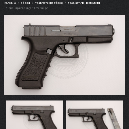
головна
зброя
травматична зброя
травматичні пістолети
спецпристрій gtr-17 9 мм ра