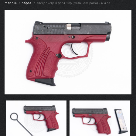
головна
зброя
спецпристрій форт-10р (малинова рама) 9 мм ра