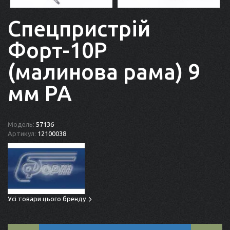
Спецпристрій
Форт-10Р
(малинова рама) 9
мм РА
Модель:
57136
Артикул:
12100038
Усі товари цього бренду