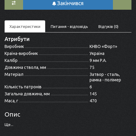
Закінчився
Характеристики
Питання - відповідь
Відгуків (0)
Атрибути
Виробник
КНВО «Форт»
Країна-виробник
Україна
Калібр
9 мм P.A.
Довжина ствола, мм
75
Матеріал
Затвор - сталь,
рамка - полімер
Кількість патронів
6
Загальна довжина, мм
145
Маса, г
470
Опис
Ще...