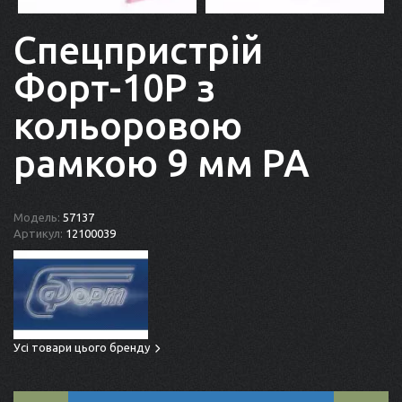
Спецпристрій
Форт-10Р з
кольоровою
рамкою 9 мм PA
Модель:
57137
Артикул:
12100039
Усі товари цього бренду