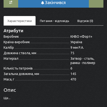
Закінчився
Характеристики
Питання - відповідь
Відгуків (0)
Атрибути
Виробник
КНВО «Форт»
Країна-виробник
Україна
Калібр
9 мм P.A.
Довжина ствола, мм
75
Матеріал
Затвор - сталь,
рамка - полімер
Кількість патронів
6
Загальна довжина, мм
145
Маса, г
470
Опис
Ще...