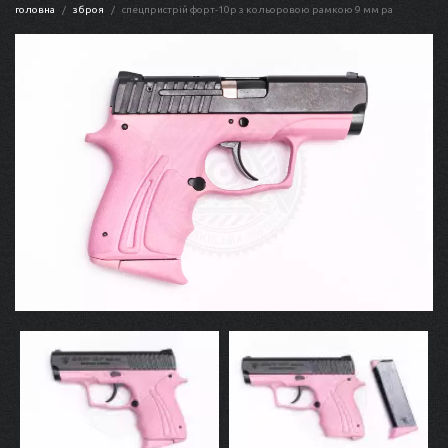
головна
зброя
спецпристрій форт-10р з кольоровою рамкою 9 мм pa