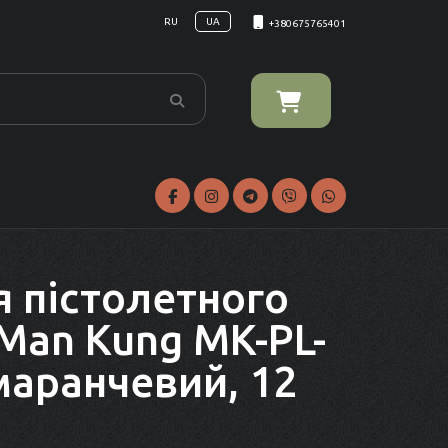
RU
UA
+380675765401
я пістолетного
Man Kung MK-PL-
омаранчевий, 12