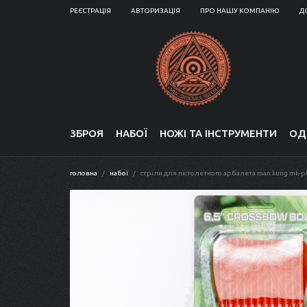
РЕЄСТРАЦІЯ
АВТОРИЗАЦІЯ
ПРО НАШУ КОМПАНІЮ
Д
ЗБРОЯ
НАБОЇ
НОЖІ ТА ІНСТРУМЕНТИ
ОД
головна
набої
стріли для пістолетного арбалета man kung mk-pl