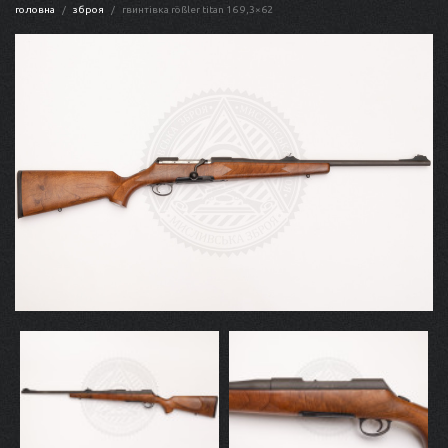
головна
зброя
гвинтівка rößler titan 16 9,3×62