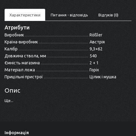
Характеристики
Питання - відповідь
Відгуків (0)
Атрибути
Виробник
Rößler
Країна-виробник
Австрія
Калібр
9,3×62
Довжина ствола, мм
540
Ємність магазина
2 + 1
Матеріал ложа
Горіх
Прицільні пристрої
Цілик і мушка
Опис
Ще...
Інформація