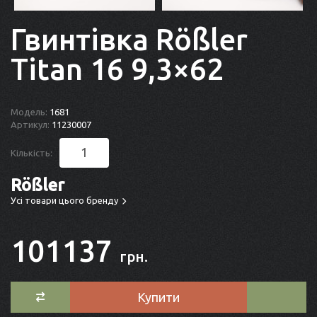
Гвинтівка Rößler
Titan 16 9,3×62
Модель:
1681
Артикул:
11230007
Кількість:
Rößler
Усі товари цього бренду
101137
грн.
Купити